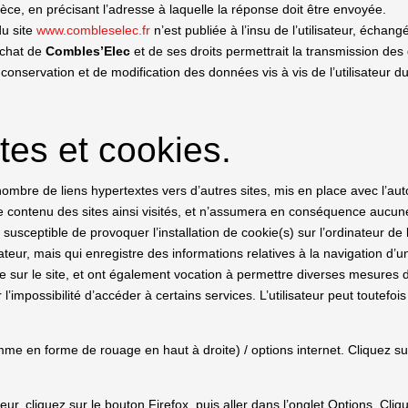
 pièce, en précisant l’adresse à laquelle la réponse doit être envoyée.
du site
www.combleselec.fr
n’est publiée à l’insu de l’utilisateur, écha
achat de
Combles’Elec
et de ses droits permettrait la transmission des 
conservation et de modification des données vis à vis de l’utilisateur d
tes et cookies.
nombre de liens hypertextes vers d’autres sites, mis en place avec l’aut
r le contenu des sites ainsi visités, et n’assumera en conséquence aucune
 susceptible de provoquer l’installation de cookie(s) sur l’ordinateur de l’
ilisateur, mais qui enregistre des informations relatives à la navigation d
eure sur le site, et ont également vocation à permettre diverses mesures 
r l’impossibilité d’accéder à certains services. L’utilisateur peut toutefo
:
mme en forme de rouage en haut à droite) / options internet. Cliquez sur
ur, cliquez sur le bouton Firefox, puis aller dans l’onglet Options. Cliqu