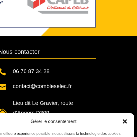
Nous contacter

06 76 87 34 28

contact@combleselec.fr
Lieu dit Le Gravier, route

d’Angers D309
Gérer le consentement
72300 Sablé-sur-Sarthe
la meilleure expérience possible, nous utilisons la technologie des cookies
Du Lundi au Vendredi