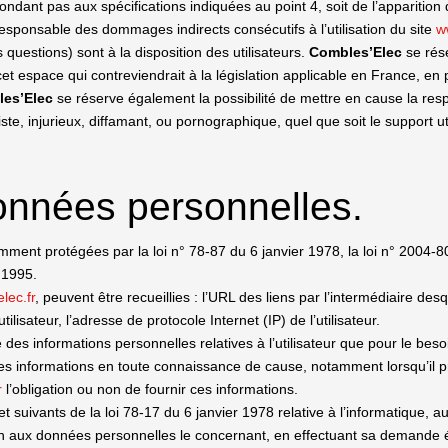
épondant pas aux spécifications indiquées au point 4, soit de l’apparition
sponsable des dommages indirects consécutifs à l’utilisation du site
w
 questions) sont à la disposition des utilisateurs.
Combles’Elec
se rése
espace qui contreviendrait à la législation applicable en France, en par
es’Elec
se réserve également la possibilité de mettre en cause la respon
, injurieux, diffamant, ou pornographique, quel que soit le support ut
onnées personnelles.
ent protégées par la loi n° 78-87 du 6 janvier 1978, la loi n° 2004-80
 1995.
lec.fr
, peuvent être recueillies : l’URL des liens par l’intermédiaire desq
utilisateur, l’adresse de protocole Internet (IP) de l’utilisateur.
 des informations personnelles relatives à l’utilisateur que pour le bes
t ces informations en toute connaissance de cause, notamment lorsqu’il p
r
l’obligation ou non de fournir ces informations.
suivants de la loi 78-17 du 6 janvier 1978 relative à l’informatique, aux 
ition aux données personnelles le concernant, en effectuant sa demand