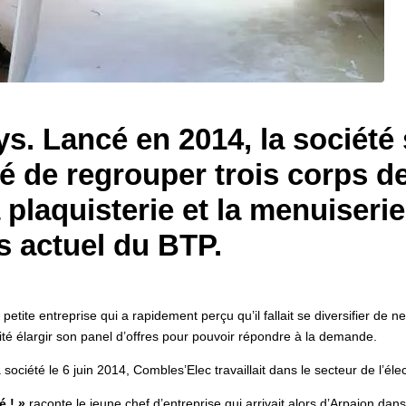
s. Lancé en 2014, la société
ité de regrouper trois corps d
la plaquisterie et la menuiseri
s actuel du BTP.
 petite entreprise qui a rapidement perçu qu’il fallait se diversifier de 
é élargir son panel d’offres pour pouvoir répondre à la demande.
ciété le 6 juin 2014, Combles’Elec travaillait dans le secteur de l’élec
é ! »
raconte le jeune chef d’entreprise qui arrivait alors d’Arpajon dan