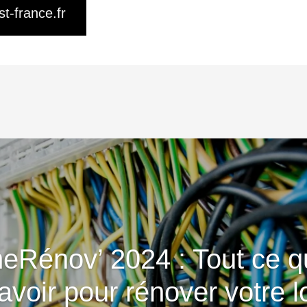
st-france.fr
eRénov’ 2024 : Tout ce q
avoir pour rénover votre 