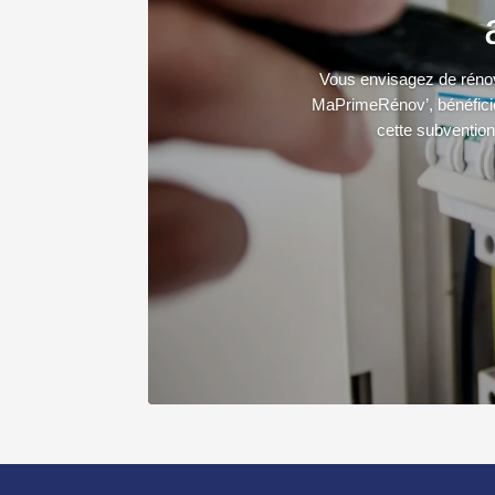
Vous envisagez de rénove
MaPrimeRénov’, bénéficie
cette subvention