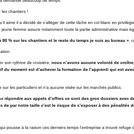
 cela demande beaucoup de temps.
les chantiers !
il aime il a décidé de s’alléger de cette tâche en col blanc en privilégi
 jeune femme assure notamment toute la partie administrative mais ég
à 80 % sur les chantiers et le reste du temps je suis au bureau »
, 
ation.
er son rythme de croisière,
nous n’avons aucune volonté de croître
ctif du moment est d’achever la formation de l’apprenti qui est av
 sur les particuliers et n’a aucune visée sur les marchés publics.
our répondre aux appels d’offres ce sont des gros dossiers avec de
 de par notre taille c’est le risque de s’exposer à des pénalités de
 qui pousse à la raison ces derniers temps l’entreprise a trouvé refuge 