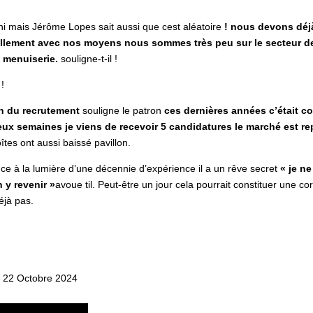
 mais Jérôme Lopes sait aussi que cest aléatoire
! nous devons déj
uellement avec nos moyens nous sommes très peu sur le secteur d
t menuiserie.
souligne-t-il !
!
on du recrutement
souligne le patron
ces dernières années c’était c
deux semaines je viens de recevoir 5 candidatures le marché est repa
tes ont aussi baissé pavillon.
ce à la lumière d’une décennie d’expérience il a un rêve secret
« je n
n y revenir »
avoue til. Peut-être un jour cela pourrait constituer une c
éjà pas.
i 22 Octobre 2024