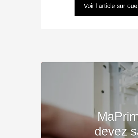
Voir l'article sur oue
MaPrim
devez s