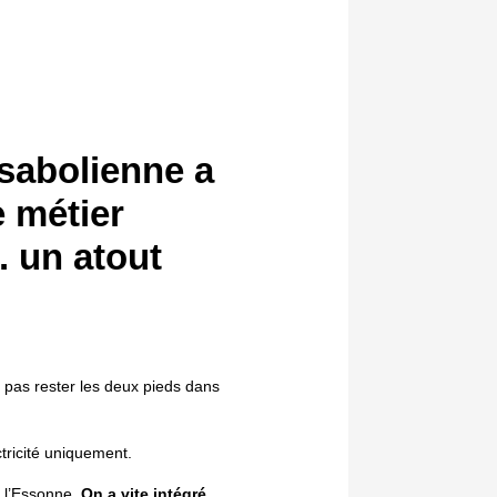
 sabolienne a
e métier
e. un atout
ne pas rester les deux pieds dans
tricité uniquement.
s l’Essonne.
On a vite intégré