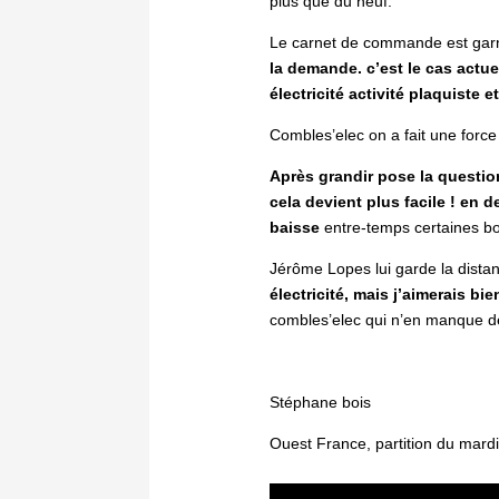
plus que du neuf.
Le carnet de commande est garni
la demande. c’est le cas act
électricité activité plaquiste e
Combles’elec on a fait une force 
Après grandir pose la questi
cela devient plus facile ! en 
baisse
entre-temps certaines boî
Jérôme Lopes lui garde la distan
électricité, mais j’aimerais bie
combles’elec qui n’en manque d
Stéphane bois
Ouest France, partition du mard