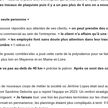
 travaux de plaquiste puis il y a un peu plus de 4 ans on a encore
ne seule personne »
pouvoir répondre aux attentes de ses clients
. « on peut prendre des 
o-commercial au sein de l’entreprise.
« le client n’a affaire qu’à un
lité :
« les employés font sans doute plus attention dans leur trava
rrière » !
relève-t-il.
le gravier combles’elec a joué cette carte de la polyvalence pour se fair
 plus loin en Mayenne et en Maine-et-Loire.
ne va pas au-delà de 40 km »
précise le patron.
Après ce sont des co
on de nouveaux corps de métier la société où Jérôme Lopes était seul a
ont Sandrine Deloche qui a rejoint l’équipe en 2023. Un renfort stratégi
irigeant.
« Je faisais
tout. une fois les journées terminées sur les chan
onnait en permanence, les plannings étaient plus compliqués à tenir. Il 